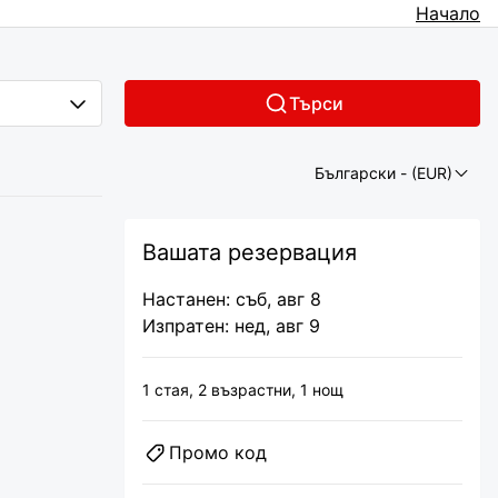
Начало
Търси
Български
- (EUR)
Вашата резервация
Настанен: съб, авг 8
Изпратен: нед, авг 9
1 cтая,
2 възрастни,
1 нощ
Промо код