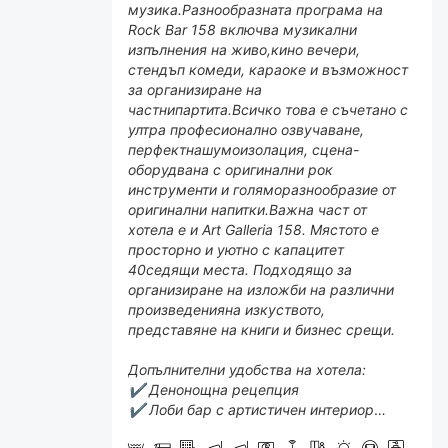
музика.Разнообразната програма на
Rock Bar 158 включва музикални
изпълнения на живо,кино вечери,
стендъп комеди, караоке и възможност
за организиране на
частнипартита.Всичко това е съчетано с
ултра професионално озвучаване,
перфектнашумоизолация, сцена-
оборудвана с оригинални рок
инструменти и голяморазнообразие от
оригинални напитки.Важна част от
хотела е и Art Galleria 158. Мястото е
просторно и уютно с капацитет
40седящи места. Подходящо за
организиране на изложби на различни
произведенияна изкуството,
представяне на книги и бизнес срещи.
Допълнителни удобства на хотела:
✔ Денонощна рецепция
✔ Лоби бар с артистичен интериор
✔ Общестен Паркинг – 18 евро на ден